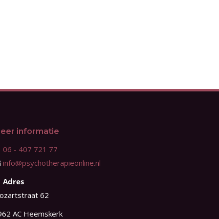
eer informatie
06 - 407 721 77
info@psychotherapieonline.nl
Adres
ozartstraat 62
962 AC Heemskerk