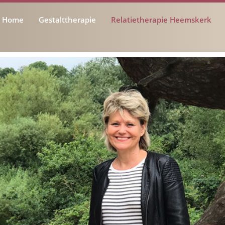
Home
Gestalttherapie
Relatietherapie Heemskerk