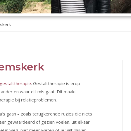
skerk
eemskerk
gestalttherapie
. Gestalttherapie is erop
 ander en waar dit mis gaat. Dit maakt
herapie bij relatieproblemen.
’s gaan – zoals terugkerende ruzies die niets
meer gewaardeerd of gezien voelen, uit elkaar
el is weg, niet meer weten of je wilt blijven –