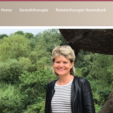
Home
Gestalttherapie
Relatietherapie Heemskerk